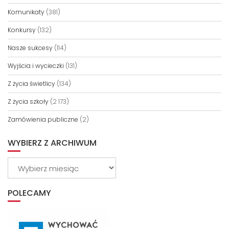
Komunikaty
(381)
Konkursy
(132)
Nasze sukcesy
(114)
Wyjścia i wycieczki
(131)
Z życia świetlicy
(134)
Z życia szkoły
(2 173)
Zamówienia publiczne
(2)
WYBIERZ Z ARCHIWUM
Wybierz
z
archiwum
POLECAMY