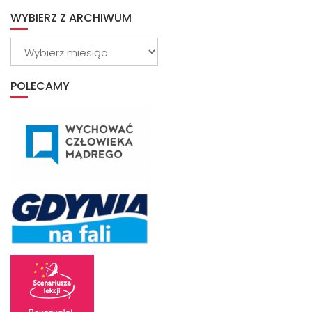
WYBIERZ Z ARCHIWUM
Wybierz
z
archiwum
POLECAMY