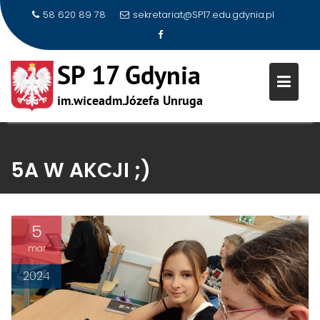
58 620 89 78
sekretariat@SP17.edu.gdynia.pl
Skip
to
5A W AKCJI ;)
content
5
mar
2024