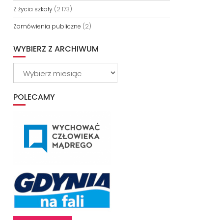
Z życia szkoły
(2 173)
Zamówienia publiczne
(2)
WYBIERZ Z ARCHIWUM
Wybierz
z
archiwum
POLECAMY