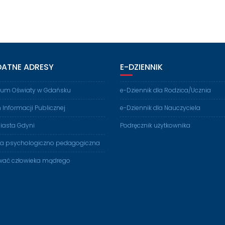
DATNE ADRESY
E-DZIENNIK
rium Oświaty w Gdańsku
e-Dziennik dla Rodzica/Ucznia
n Informacji Publicznej
e-Dziennik dla Nauczyciela
iasta Gdyni
Podręcznik użytkownika
ia psychologiczno pedagogiczna
ać człowieka mądrego