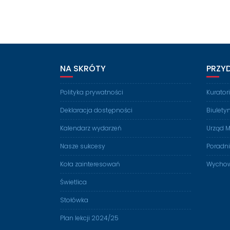
NA SKRÓTY
PRZY
Polityka prywatności
Kurato
Deklaracja dostępności
Biulety
Kalendarz wydarzeń
Urząd M
Nasze sukcesy
Poradn
Koła zainteresowań
Wychow
Świetlica
Stołówka
Plan lekcji 2024/25