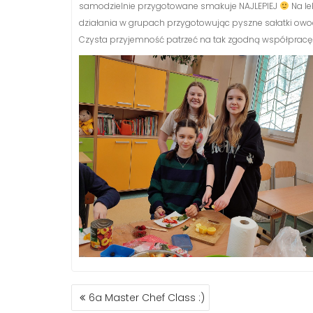
samodzielnie przygotowane smakuje NAJLEPIEJ
Na le
działania w grupach przygotowując pyszne sałatki ow
Czysta przyjemność patrzeć na tak zgodną współprac
NAWIGACJA
6a Master Chef Class :)
WPISU