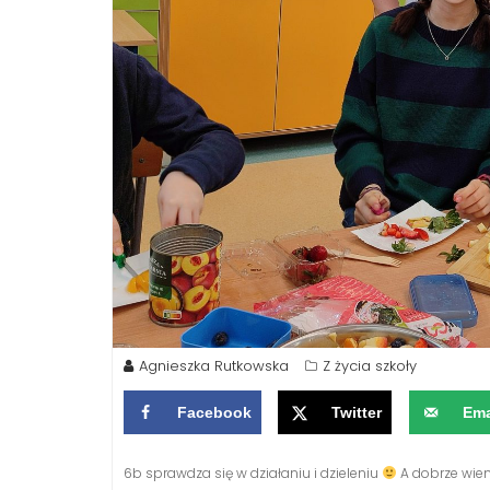
Agnieszka Rutkowska
Z życia szkoły
Facebook
Twitter
Ema
6b sprawdza się w działaniu i dzieleniu
A dobrze wiemy