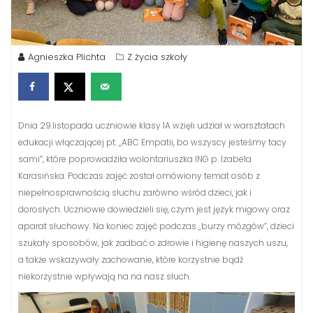
Agnieszka Plichta
Z życia szkoły
Dnia 29.listopada uczniowie klasy 1A wzięli udział w warsztatach
edukacji włączającej pt. „ABC Empatii, bo wszyscy jesteśmy tacy
sami”, które poprowadziła wolontariuszka ING p. Izabela
Karasińska. Podczas zajęć został omówiony temat osób z
niepełnosprawnością słuchu zarówno wśród dzieci, jak i
dorosłych. Uczniowie dowiedzieli się, czym jest język migowy oraz
aparat słuchowy. Na koniec zajęć podczas „burzy mózgów”, dzieci
szukały sposobów, jak zadbać o zdrowie i higienę naszych uszu,
a także wskazywały zachowanie, które korzystnie bądź
niekorzystnie wpływają na na nasz słuch.