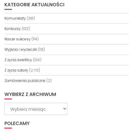
KATEGORIE AKTUALNOŚCI
Komunikaty
(381)
Konkursy
(132)
Nasze sukcesy
(114)
Wyjścia i wycieczki
(131)
Z życia świetlicy
(134)
Z życia szkoły
(2 173)
Zamówienia publiczne
(2)
WYBIERZ Z ARCHIWUM
Wybierz
z
archiwum
POLECAMY