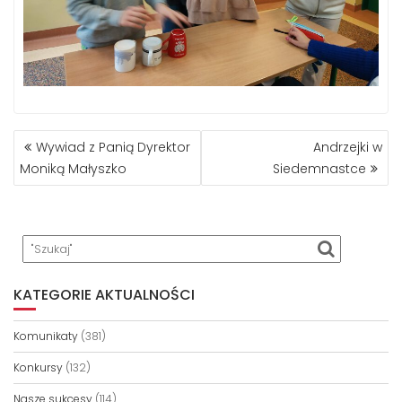
NAWIGACJA
Wywiad z Panią Dyrektor
Andrzejki w
WPISU
Moniką Małyszko
Siedemnastce
KATEGORIE AKTUALNOŚCI
Komunikaty
(381)
Konkursy
(132)
Nasze sukcesy
(114)