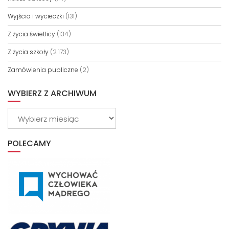
Wyjścia i wycieczki
(131)
Z życia świetlicy
(134)
Z życia szkoły
(2 173)
Zamówienia publiczne
(2)
WYBIERZ Z ARCHIWUM
Wybierz
z
archiwum
POLECAMY