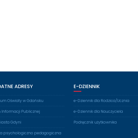
DATNE ADRESY
E-DZIENNIK
rium Oświaty w Gdańsku
e-Dziennik dla Rodzica/Ucznia
n Informacji Publicznej
e-Dziennik dla Nauczyciela
iasta Gdyni
Podręcznik użytkownika
ia psychologiczno pedagogiczna