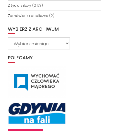
Z życia szkoły
(2 173)
Zamówienia publiczne
(2)
WYBIERZ Z ARCHIWUM
Wybierz
z
archiwum
POLECAMY