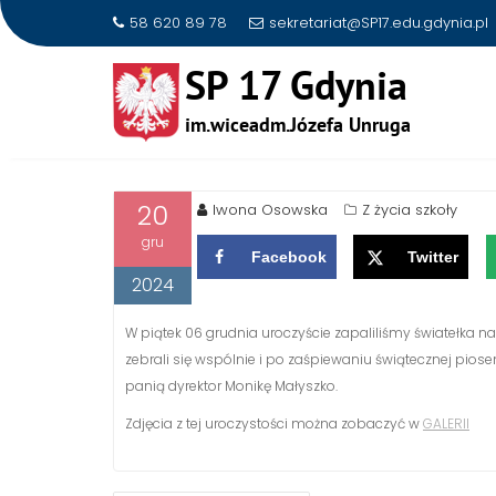
58 620 89 78
sekretariat@SP17.edu.gdynia.pl
Skip
to
CORAZ BLIŻEJ ŚWIĘTA…
content
20
Iwona Osowska
Z życia szkoły
gru
Facebook
Twitter
2024
W piątek 06 grudnia uroczyście zapaliliśmy światełka na 
zebrali się wspólnie i po zaśpiewaniu świątecznej pios
panią dyrektor Monikę Małyszko.
Zdjęcia z tej uroczystości można zobaczyć w
GALERII