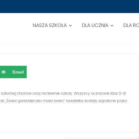
NASZA SZKOŁA
DLA UCZNIA
DLA R
Email
szkolnej choince oraz na terenie szkoły. Wszyscy uczniowie klas 0-III
enki „Świeć gwiazdeczko mała świeć” światełka zostały zapalone przez