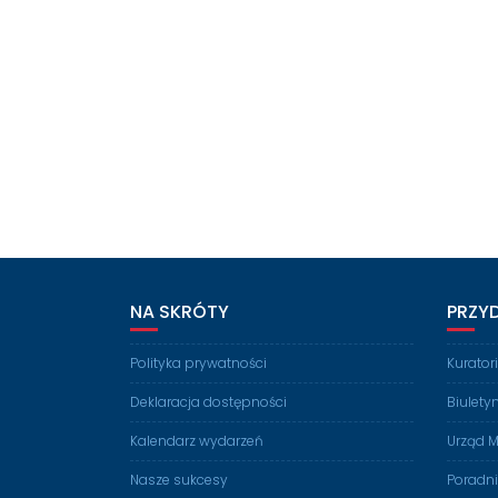
NA SKRÓTY
PRZY
Polityka prywatności
Kurato
Deklaracja dostępności
Biulety
Kalendarz wydarzeń
Urząd M
Nasze sukcesy
Poradn