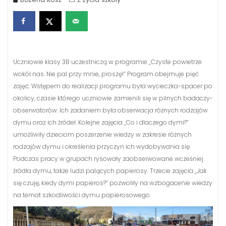
Uczniowie klasy 3B uczestniczą w programie „Czyste powietrze
wokół nas. Nie pal przy mnie, proszę!” Program obejmuje pięć
zajęć. Wstępem do realizacji programu była wycieczka-spacer po
okolicy, czasie którego uczniowie zamienili się w pilnych badaczy-
obserwatorów. Ich zadaniem była obserwacja różnych rodzajów
dymu oraz ich źródeł. Kolejne zajęcia „Co i dlaczego dymi?”
umożliwiły dzieciom poszerzenie wiedzy w zakresie różnych
rodzajów dymu i określenia przyczyn ich wydobywania się.
Podczas pracy w grupach rysowały zaobserwowane wcześniej
źródła dymu, także ludzi palących papierosy. Trzecie zajęcia „Jak
się czuję, kiedy dymi papieros?” pozwoliły na wzbogacenie wiedzy
na temat szkodliwości dymu papierosowego.