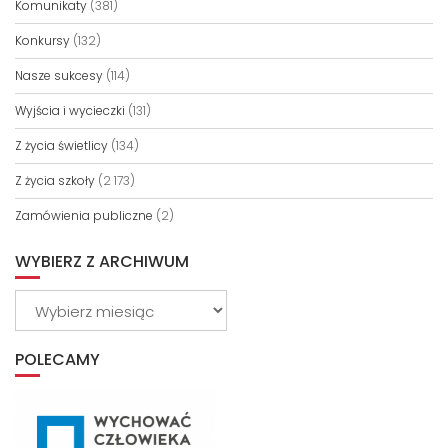
Komunikaty
(381)
Konkursy
(132)
Nasze sukcesy
(114)
Wyjścia i wycieczki
(131)
Z życia świetlicy
(134)
Z życia szkoły
(2 173)
Zamówienia publiczne
(2)
WYBIERZ Z ARCHIWUM
Wybierz
z
archiwum
POLECAMY