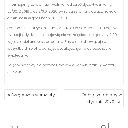
Informujemy, że w dniach wolnych od zajęć dydaktycznych tj.
27/30.12.2019 oraz 2/3.01.2020 świetlica szkolna prowadzi zajęcia
opiekuńcze w godzinach 7.00-17.30.
Jednocześnie przypominamy,że tak jak w poprzednich latach w
sytuacji, gdy dzieci nie pojawią się na zajęciach do godziny 9.00,
zajęcia opiekuńcze są odwołane. Zasada to obowiązuje we
wszystkie dni wolne od zajęć dydaktycznych oraz podczas ferii
świątecznych.
Zajęć w świetlicy nie prowadzimy w wigilię 24.12 oraz Sylwestra
31.12.2019
NAWIGACJA
Świąteczne warsztaty
Opłata za obiady w
WPISU
styczniu 2020r.