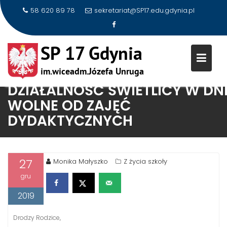
58 620 89 78
sekretariat@SP17.edu.gdynia.pl
DZIAŁALNOŚĆ ŚWIETLICY W DN
Skip
WOLNE OD ZAJĘĆ
to
DYDAKTYCZNYCH
content
27
Monika Małyszko
Z życia szkoły
gru
2019
Drodzy Rodzice,