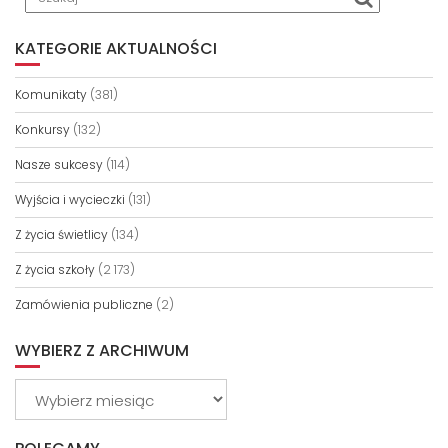
KATEGORIE AKTUALNOŚCI
Komunikaty
(381)
Konkursy
(132)
Nasze sukcesy
(114)
Wyjścia i wycieczki
(131)
Z życia świetlicy
(134)
Z życia szkoły
(2 173)
Zamówienia publiczne
(2)
WYBIERZ Z ARCHIWUM
Wybierz
z
archiwum