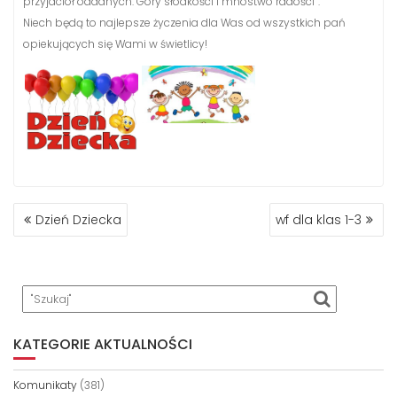
przyjaciół oddanych. Góry słodkości i mnóstwo radości”.
Niech będą to najlepsze życzenia dla Was od wszystkich pań
opiekujących się Wami w świetlicy!
NAWIGACJA
Dzień Dziecka
wf dla klas 1-3
WPISU
KATEGORIE AKTUALNOŚCI
Komunikaty
(381)