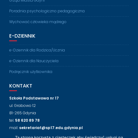
Urząd Miasta Gdyni
Poradnia psychologiczno pedagogiczna
Wychować człowieka mądrego
E-DZIENNIK
e-Dziennik dla Rodzica/Ucznia
e-Dziennik dla Nauczyciela
Podręcznik użytkownika
KONTAKT
Szkoła Podstawowa nr 17
ul. Grabowo 12
81-265 Gdynia
tel.
58 620 89 78
mail:
sekretariat@sp17.edu.gdynia.pl
Ta strona korzysta z ciasteczek aby świadczyć usługi na