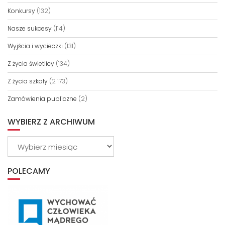
Konkursy
(132)
Nasze sukcesy
(114)
Wyjścia i wycieczki
(131)
Z życia świetlicy
(134)
Z życia szkoły
(2 173)
Zamówienia publiczne
(2)
WYBIERZ Z ARCHIWUM
Wybierz
z
archiwum
POLECAMY