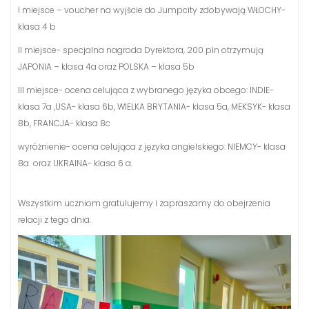
I miejsce – voucher na wyjście do Jumpcity zdobywają WŁOCHY-
klasa 4 b
II miejsce- specjalna nagroda Dyrektora, 200 pln otrzymują
JAPONIA – klasa 4a oraz POLSKA – klasa 5b
III miejsce- ocena celująca z wybranego języka obcego: INDIE-
klasa 7a ,USA- klasa 6b, WIELKA BRYTANIA- klasa 5a, MEKSYK- klasa
8b, FRANCJA- klasa 8c
wyróżnienie- ocena celująca z języka angielskiego: NIEMCY- klasa
8a oraz UKRAINA- klasa 6 a.
Wszystkim uczniom gratulujemy i zapraszamy do obejrzenia
relacji z tego dnia.