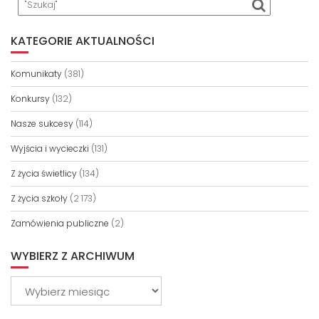
KATEGORIE AKTUALNOŚCI
Komunikaty
(381)
Konkursy
(132)
Nasze sukcesy
(114)
Wyjścia i wycieczki
(131)
Z życia świetlicy
(134)
Z życia szkoły
(2 173)
Zamówienia publiczne
(2)
WYBIERZ Z ARCHIWUM
Wybierz
z
archiwum