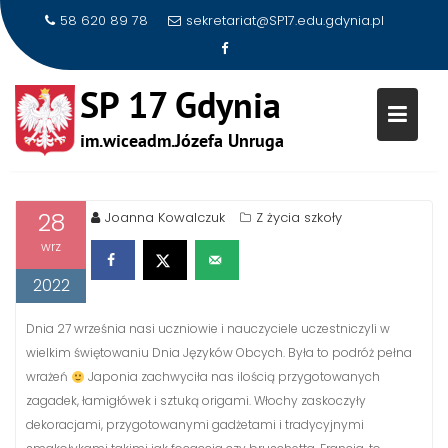
58 620 89 78
sekretariat@SP17.edu.gdynia.pl
Skip
DZIEŃ JĘZYKÓW OBCYCH W
to
NASZEJ SZKOLE
content
28
Joanna Kowalczuk
Z życia szkoły
wrz
2022
Dnia 27 września nasi uczniowie i nauczyciele uczestniczyli w
wielkim świętowaniu Dnia Języków Obcych. Była to podróż pełna
wrażeń
Japonia zachwyciła nas ilością przygotowanych
zagadek, łamigłówek i sztuką origami. Włochy zaskoczyły
dekoracjami, przygotowanymi gadżetami i tradycyjnymi