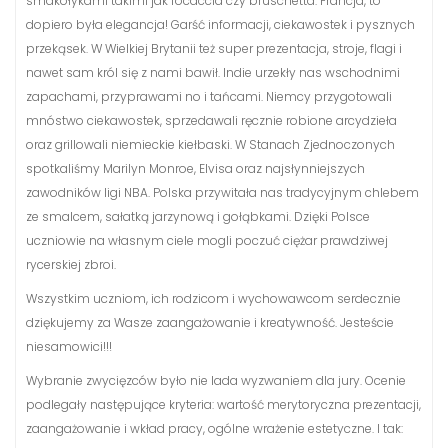
smakołykami takimi jak focaccia czy bruschetta. Francja, to
dopiero była elegancja! Garść informacji, ciekawostek i pysznych
przekąsek. W Wielkiej Brytanii też super prezentacja, stroje, flagi i
nawet sam król się z nami bawił. Indie urzekły nas wschodnimi
zapachami, przyprawami no i tańcami. Niemcy przygotowali
mnóstwo ciekawostek, sprzedawali ręcznie robione arcydzieła
oraz grillowali niemieckie kiełbaski. W Stanach Zjednoczonych
spotkaliśmy Marilyn Monroe, Elvisa oraz najsłynniejszych
zawodników ligi NBA. Polska przywitała nas tradycyjnym chlebem
ze smalcem, sałatką jarzynową i gołąbkami. Dzięki Polsce
uczniowie na własnym ciele mogli poczuć ciężar prawdziwej
rycerskiej zbroi.
Wszystkim uczniom, ich rodzicom i wychowawcom serdecznie
dziękujemy za Wasze zaangażowanie i kreatywność. Jesteście
niesamowici!!!
Wybranie zwycięzców było nie lada wyzwaniem dla jury. Ocenie
podlegały następujące kryteria: wartość merytoryczna prezentacji,
zaangażowanie i wkład pracy, ogólne wrażenie estetyczne. I tak: