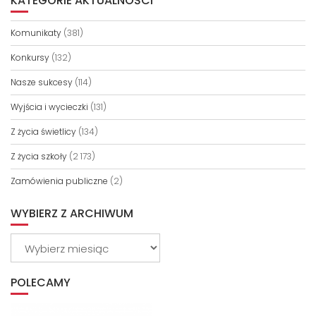
KATEGORIE AKTUALNOŚCI
Komunikaty
(381)
Konkursy
(132)
Nasze sukcesy
(114)
Wyjścia i wycieczki
(131)
Z życia świetlicy
(134)
Z życia szkoły
(2 173)
Zamówienia publiczne
(2)
WYBIERZ Z ARCHIWUM
Wybierz
z
archiwum
POLECAMY