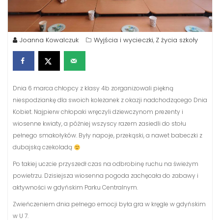
Joanna Kowalczuk
Wyjścia i wycieczki
Z życia szkoły
,
Dnia 6 marca chłopcy z klasy 4b zorganizowali piękną
niespodziankę dla swoich koleżanek z okazji nadchodzącego Dnia
Kobiet. Najpierw chłopaki wręczyli dziewczynom prezenty i
wiosenne kwiaty, a później wszyscy razem zasiedli do stołu
pełnego smakołyków. Były napoje, przekąski, a nawet babeczki z
dubajską czekoladą
Po takiej uczcie przyszedł czas na odbrobinę ruchu na świeżym
powietrzu. Dzisiejsza wiosenna pogoda zachęcała do zabawy i
aktywności w gdyńskim Parku Centralnym.
Zwieńczeniem dnia pełnego emocji była gra w kręgle w gdyńskim
w U 7.