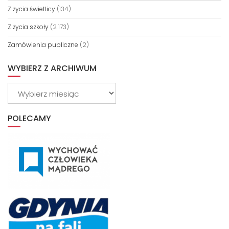
Z życia świetlicy
(134)
Z życia szkoły
(2 173)
Zamówienia publiczne
(2)
WYBIERZ Z ARCHIWUM
Wybierz
z
archiwum
POLECAMY