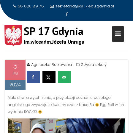
58 620 89 78
sekretariat@SP17.edu.gdynia.pl
Skip
to
EASTER EGG ROLL BY 8A
content
5
Agnieszka Rutkowska
Z życia szkoły
kwi
2024
Mała chwila wytchnienia, a przy okazji poznanie wesołego
angielskiego zwyczaju to świetny czas z klasą 8a
Egg Roll w ich
wydaniu ROCKS!