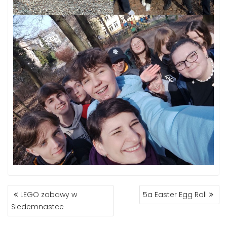
NAWIGACJA
LEGO zabawy w
5a Easter Egg Roll
WPISU
Siedemnastce