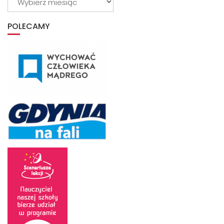
z
archiwum
POLECAMY