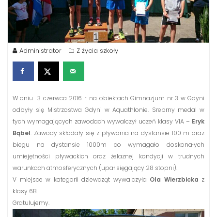
Administrator
Z życia szkoły
W dniu 3 czerwca 2016 r. na obiektach Gimnazjum nr 3 w Gdyni
odbyły się Mistrzostwa Gdyni w Aquathlonie. Srebrny medal w
tych wymagających zawodach wywalczył uczeń klasy VIA –
Eryk
Bąbel
. Zawody składały się z pływania na dystansie 100 m oraz
biegu na dystansie 1000m co wymagało doskonałych
umiejętności pływackich oraz żelaznej kondycji w trudnych
warunkach atmosferycznych (upał sięgający 28 stopni).
V miejsce w kategorii dziewcząt wywalczyła
Ola Wierzbicka
z
klasy 6B.
Gratulujemy.