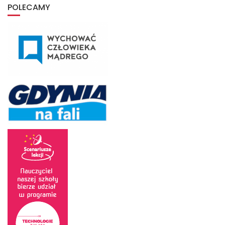
archiwum
POLECAMY