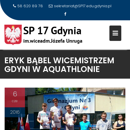
58 620 89 78
sekretariat@SP17.edu.gdynia.pl
Skip
ERYK BĄBEL WICEMISTRZEM
to
GDYNI W AQUATHLONIE
content
6
cze
2016