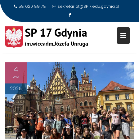
58 620 89 78
sekretariat@SP17.edu.gdynia.pl
Skip
to
EUROWEEK
content
4
wrz
2025