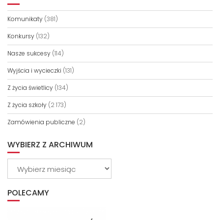
Komunikaty
(381)
Konkursy
(132)
Nasze sukcesy
(114)
Wyjścia i wycieczki
(131)
Z życia świetlicy
(134)
Z życia szkoły
(2 173)
Zamówienia publiczne
(2)
WYBIERZ Z ARCHIWUM
Wybierz
z
archiwum
POLECAMY