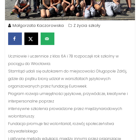
Małgorzata Kaczorowska
Z życia szkoły
Uczniowie i uczennice z klas 6A i 7B rozpoczęli rok szkolny w
pociągu do Wrocławia.
Stamtąd udali się autokarem do miejscowości Długopole Zdrój,
gdzie do piątku biorą udział w warsztatach językowych
organizowanych przez fundację Euroweek.
Program rozwija umiejętności językowe, przywódcze, kreatywne i
interpersonalne poprzez
intensywne szkolenia prowadzone przez międzynarodowych
wolontariuszy.
Fundacja promuje też wolontariat, rozwój społeczeństwa
obywatelskiego
i aktywne metody edukacji, między innymi przez organizację