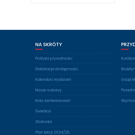
WPISU
NA SKRÓTY
PRZY
Polityka prywatności
Kurato
Deklaracja dostępności
Biulety
Kalendarz wydarzeń
Urząd M
Nasze sukcesy
Poradn
Koła zainteresowań
Wychow
Świetlica
Stołówka
Plan lekcji 2024/25