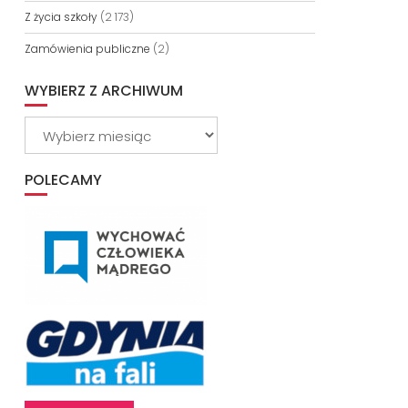
Z życia szkoły
(2 173)
Zamówienia publiczne
(2)
WYBIERZ Z ARCHIWUM
Wybierz
z
archiwum
POLECAMY