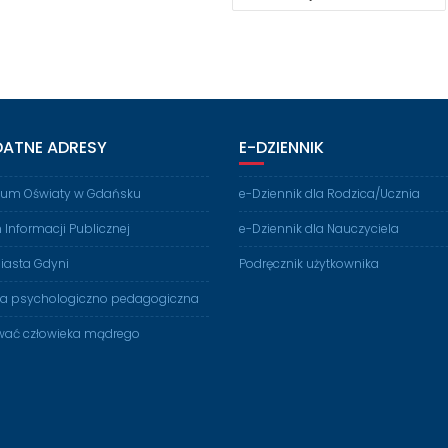
DATNE ADRESY
E-DZIENNIK
rium Oświaty w Gdańsku
e-Dziennik dla Rodzica/Ucznia
n Informacji Publicznej
e-Dziennik dla Nauczyciela
iasta Gdyni
Podręcznik użytkownika
ia psychologiczno pedagogiczna
ać człowieka mądrego