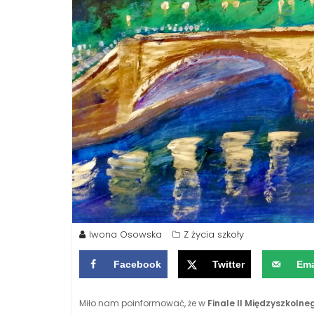
Iwona Osowska
Z życia szkoły
Facebook
Twitter
Ema
Miło nam poinformować, że w
Finale II Międzyszkoln