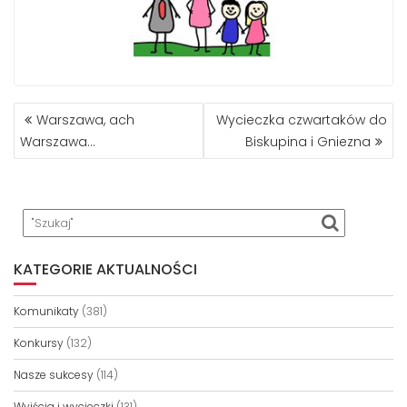
NAWIGACJA
Warszawa, ach
Wycieczka czwartaków do
WPISU
Warszawa…
Biskupina i Gniezna
KATEGORIE AKTUALNOŚCI
Komunikaty
(381)
Konkursy
(132)
Nasze sukcesy
(114)
Wyjścia i wycieczki
(131)