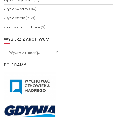
Z życia świetlicy
(134)
Z życia szkoły
(2 173)
Zamówienia publiczne
(2)
WYBIERZ Z ARCHIWUM
Wybierz
z
archiwum
POLECAMY