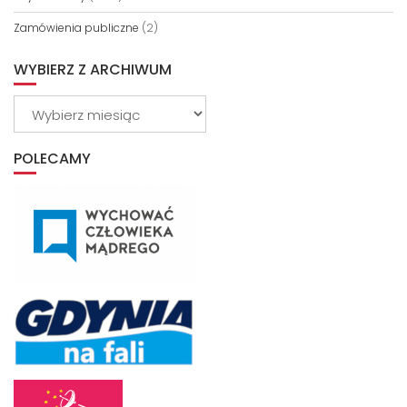
Zamówienia publiczne
(2)
WYBIERZ Z ARCHIWUM
Wybierz
z
archiwum
POLECAMY