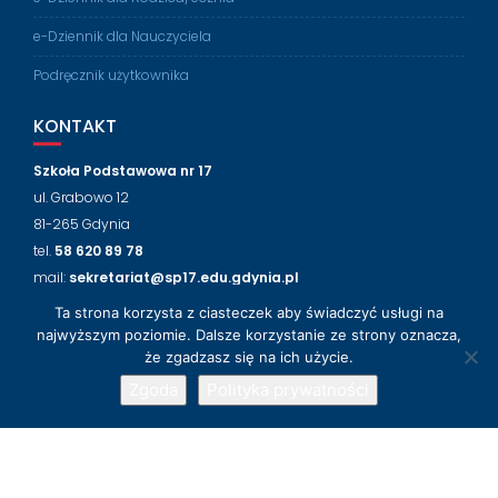
e-Dziennik dla Nauczyciela
Podręcznik użytkownika
KONTAKT
Szkoła Podstawowa nr 17
ul. Grabowo 12
81-265 Gdynia
tel.
58 620 89 78
mail:
sekretariat@sp17.edu.gdynia.pl
Ta strona korzysta z ciasteczek aby świadczyć usługi na
NASZ FACEBOOK
najwyższym poziomie. Dalsze korzystanie ze strony oznacza,
że zgadzasz się na ich użycie.
Zgoda
Polityka prywatności
© 2018-2024 Szkoła Podstawowa nr 17 w Gdyni
Wsparcie techniczne
LabLogic