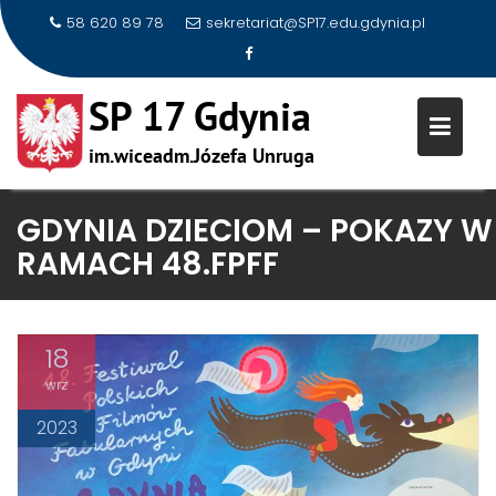
58 620 89 78
sekretariat@SP17.edu.gdynia.pl
Skip
GDYNIA DZIECIOM – POKAZY W
to
RAMACH 48.FPFF
content
18
wrz
2023