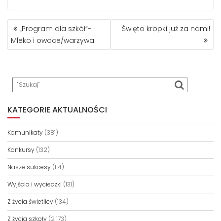
NAWIGACJA
„Program dla szkół”-
Święto kropki już za nami!
WPISU
Mleko i owoce/warzywa
KATEGORIE AKTUALNOŚCI
Komunikaty
(381)
Konkursy
(132)
Nasze sukcesy
(114)
Wyjścia i wycieczki
(131)
Z życia świetlicy
(134)
Z życia szkoły
(2 173)