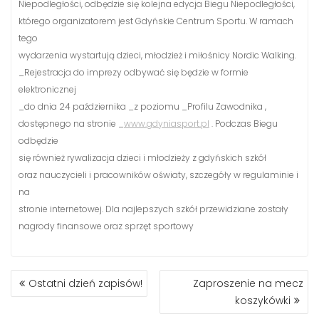
Niepodległości, odbędzie się kolejna edycja Biegu Niepodległości,
którego organizatorem jest Gdyńskie Centrum Sportu. W ramach
tego
wydarzenia wystartują dzieci, młodzież i miłośnicy Nordic Walking.
_Rejestracja do imprezy odbywać się będzie w formie
elektronicznej
_do dnia 24 października _z poziomu _Profilu Zawodnika ,
dostępnego na stronie _
www.gdyniasport.pl
. Podczas Biegu
odbędzie
się również rywalizacja dzieci i młodzieży z gdyńskich szkół
oraz nauczycieli i pracowników oświaty, szczegóły w regulaminie i
na
stronie internetowej. Dla najlepszych szkół przewidziane zostały
nagrody finansowe oraz sprzęt sportowy
NAWIGACJA
Ostatni dzień zapisów!
Zaproszenie na mecz
WPISU
koszykówki