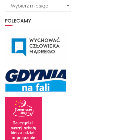
Wybierz
z
archiwum
POLECAMY