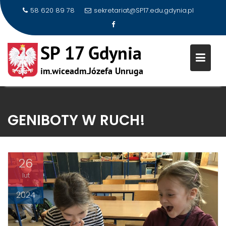
58 620 89 78
sekretariat@SP17.edu.gdynia.pl
Skip
to
GENIBOTY W RUCH!
content
26
lut
2024