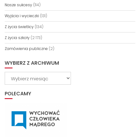
Nasze sukcesy
(114)
Wyjścia i wycieczki
(131)
Z życia świetlicy
(134)
Z życia szkoły
(2 173)
Zamówienia publiczne
(2)
WYBIERZ Z ARCHIWUM
Wybierz
z
archiwum
POLECAMY