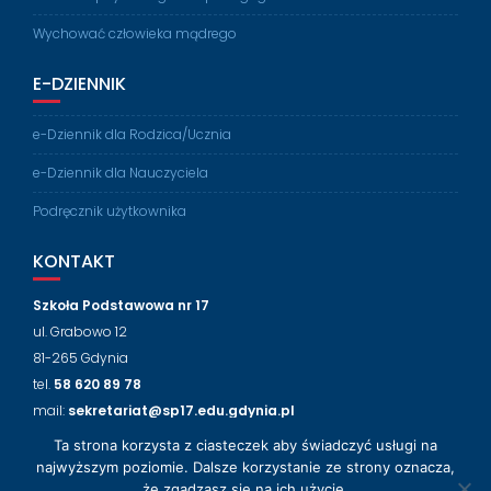
Wychować człowieka mądrego
E-DZIENNIK
e-Dziennik dla Rodzica/Ucznia
e-Dziennik dla Nauczyciela
Podręcznik użytkownika
KONTAKT
Szkoła Podstawowa nr 17
ul. Grabowo 12
81-265 Gdynia
tel.
58 620 89 78
mail:
sekretariat@sp17.edu.gdynia.pl
Ta strona korzysta z ciasteczek aby świadczyć usługi na
NASZ FACEBOOK
najwyższym poziomie. Dalsze korzystanie ze strony oznacza,
że zgadzasz się na ich użycie.