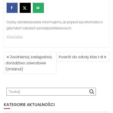
Osoby zainteresowane informujemy, że pojawił się informator o
gdyńskich szkołach ponadpodstawowych:
informator
NAWIGACJA
Zwolnienia, zastępstwa,
Powrót do szkoły klas I-III
WPISU
doradztwo zawodowe
(zmiana!)
KATEGORIE AKTUALNOŚCI