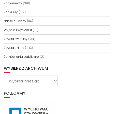
Komunikaty
(381)
Konkursy
(132)
Nasze sukcesy
(114)
Wyjścia i wycieczki
(131)
Z życia świetlicy
(134)
Z życia szkoły
(2 173)
Zamówienia publiczne
(2)
WYBIERZ Z ARCHIWUM
Wybierz
z
archiwum
POLECAMY