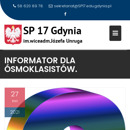
58 620 89 78
sekretariat@SP17.edu.gdynia.pl
Skip
INFORMATOR DLA
to
ÓSMOKLASISTÓW.
content
27
kwi
2021