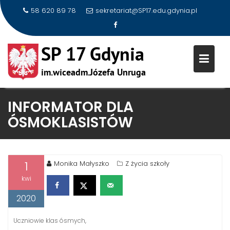
58 620 89 78
sekretariat@SP17.edu.gdynia.pl
Skip
INFORMATOR DLA
to
ÓSMOKLASISTÓW
content
1
Monika Małyszko
Z życia szkoły
kwi
2020
Uczniowie klas ósmych,