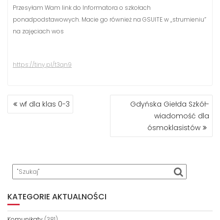
Przesyłam Wam link do Informatora o szkołach
ponadpodstawowych. Macie go również na GSUITE w „strumieniu”
na zajęciach wos
https://tiny.pl/t3qn9
NAWIGACJA
wf dla klas 0-3
Gdyńska Giełda Szkół-
WPISU
wiadomość dla
ósmoklasistów
KATEGORIE AKTUALNOŚCI
Komunikaty
(381)