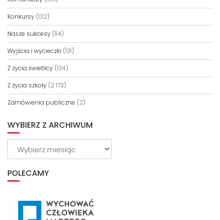
Konkursy
(132)
Nasze sukcesy
(114)
Wyjścia i wycieczki
(131)
Z życia świetlicy
(134)
Z życia szkoły
(2 173)
Zamówienia publiczne
(2)
WYBIERZ Z ARCHIWUM
Wybierz
z
archiwum
POLECAMY