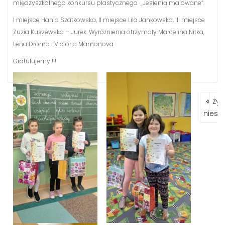
międzyszkolnego konkursu plastycznego „Jesienią malowane”.
I miejsce Hania Szatkowska, II miejsce Lila Jankowska, III miejsce
Zuzia Kuszewska – Jurek. Wyróżnienia otrzymały Marcelina Nitka,
Lena Droma i Victoria Mamonova
Gratulujemy !!!
NAW
Życ
Świ
WPIS
niesp