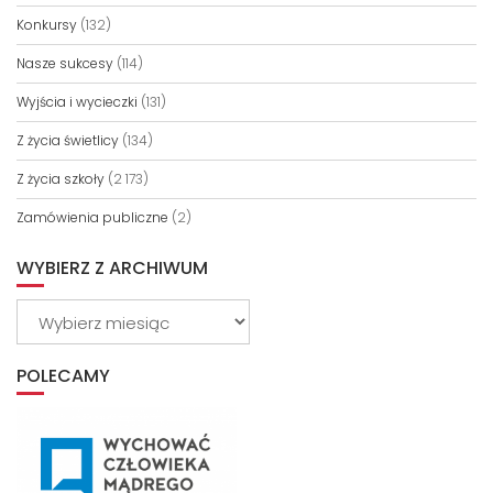
Konkursy
(132)
Nasze sukcesy
(114)
Wyjścia i wycieczki
(131)
Z życia świetlicy
(134)
Z życia szkoły
(2 173)
Zamówienia publiczne
(2)
WYBIERZ Z ARCHIWUM
Wybierz
z
archiwum
POLECAMY