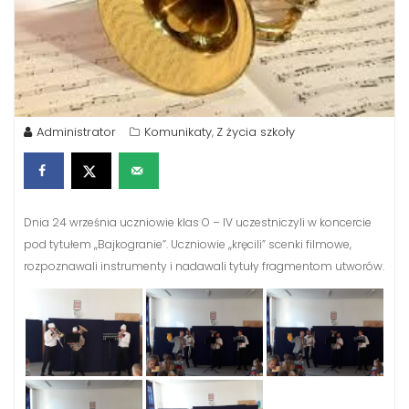
Administrator
Komunikaty
Z życia szkoły
,
Dnia 24 września uczniowie klas O – IV uczestniczyli w koncercie
pod tytułem ,,Bajkogranie”. Uczniowie ,,kręcili” scenki filmowe,
rozpoznawali instrumenty i nadawali tytuły fragmentom utworów.