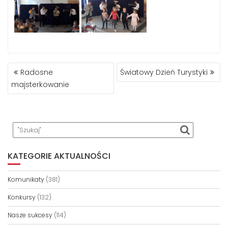
NAWIGACJA
Radosne
Światowy Dzień Turystyki
WPISU
majsterkowanie
KATEGORIE AKTUALNOŚCI
Komunikaty
(381)
Konkursy
(132)
Nasze sukcesy
(114)