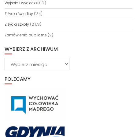
Wyjścia i wycieczki
(131)
Z życia świetlicy
(134)
Z życia szkoły
(2 173)
Zamówienia publiczne
(2)
WYBIERZ Z ARCHIWUM
Wybierz
z
archiwum
POLECAMY