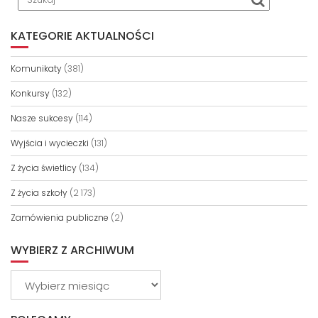
KATEGORIE AKTUALNOŚCI
Komunikaty
(381)
Konkursy
(132)
Nasze sukcesy
(114)
Wyjścia i wycieczki
(131)
Z życia świetlicy
(134)
Z życia szkoły
(2 173)
Zamówienia publiczne
(2)
WYBIERZ Z ARCHIWUM
Wybierz
z
archiwum