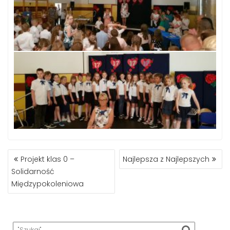
NAWIGACJA
Projekt klas 0 –
Najlepsza z Najlepszych
WPISU
Solidarność
Międzypokoleniowa