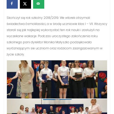
Skończył się rok szkolny 2018/2019. We wtorek otrzymali
świadectwa ósmoklasiści, a w środę uczniowie klas I – VII. Wszyscy
starali się jak najlepiej wykorzystać ten rok nauki i zasłużyli na
wyczekane wakacje. Podczas uroczystego zakończenia roku
szkolnego pani dyrektor Monika Małyszko podziękowała
wyróżniającym sie uczniom oraz rodzicom zaangażowanym w
życie szkoły.