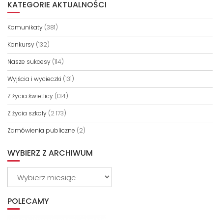
KATEGORIE AKTUALNOŚCI
Komunikaty
(381)
Konkursy
(132)
Nasze sukcesy
(114)
Wyjścia i wycieczki
(131)
Z życia świetlicy
(134)
Z życia szkoły
(2 173)
Zamówienia publiczne
(2)
WYBIERZ Z ARCHIWUM
Wybierz
z
archiwum
POLECAMY