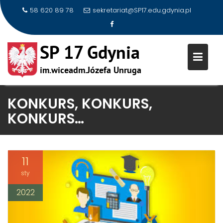
58 620 89 78
sekretariat@SP17.edu.gdynia.pl
Skip
KONKURS, KONKURS,
to
KONKURS…
content
11
sty
2022