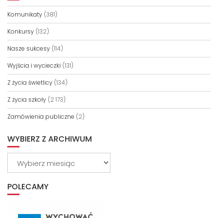
Komunikaty
(381)
Konkursy
(132)
Nasze sukcesy
(114)
Wyjścia i wycieczki
(131)
Z życia świetlicy
(134)
Z życia szkoły
(2 173)
Zamówienia publiczne
(2)
WYBIERZ Z ARCHIWUM
Wybierz
z
archiwum
POLECAMY