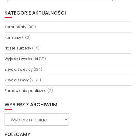
KATEGORIE AKTUALNOŚCI
Komunikaty
(381)
Konkursy
(132)
Nasze sukcesy
(114)
Wyjścia i wycieczki
(131)
Z życia świetlicy
(134)
Z życia szkoły
(2 173)
Zamówienia publiczne
(2)
WYBIERZ Z ARCHIWUM
Wybierz
z
archiwum
POLECAMY