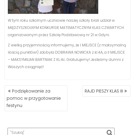
W tym roku szkolnym uczniowie naszej szkoły brali udział w
MIĘDZYSZKOLNYM KONKURSIE MATEMATYCZNYM KLAS CZWARTYCH
organizowanym przez Szkołę Podstawową nr 21 w Gdyni.
Z wielką przyjemnością informujemy, że I MIEJSCE (z maksymalną
ilością punktów!) zdobyła DOBRAWA NOWICKA z kl.4A, a II MIEJSCE
– MAKSYMILIAN BARTNIAK Z KL.4c. Gratulujemy! Jesteśmy dumni z
Waszych osiągnięć!
NAWIGACJA
Podziękowanie za
RAJD PIESZY KLAS III
WPISU
pomoc w przygotowanie
festynu