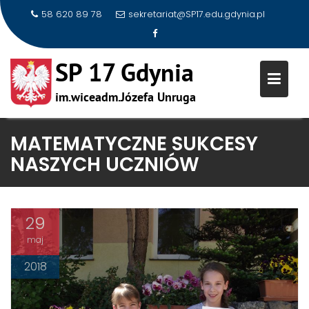
58 620 89 78
sekretariat@SP17.edu.gdynia.pl
Skip
MATEMATYCZNE SUKCESY
to
NASZYCH UCZNIÓW
content
29
maj
2018