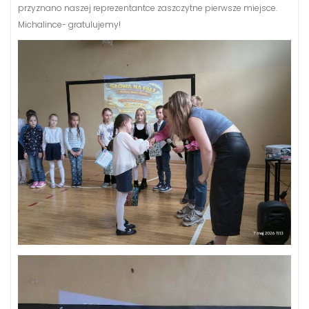
przyznano naszej reprezentantce zaszczytne pierwsze miejsce.
Michalince- gratulujemy!