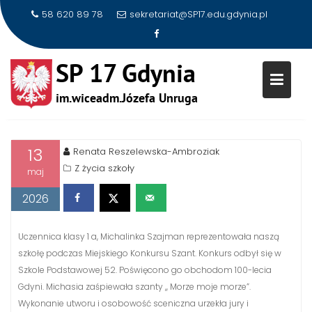
58 620 89 78
sekretariat@SP17.edu.gdynia.pl
MICHALINKA SZAJMAN Z KLASY 
Skip
A WYŚPIEWAŁA DLA NASZEJ
to
SZKOŁY I MIEJSCE
content
13
Renata Reszelewska-Ambroziak
Z życia szkoły
maj
2026
Uczennica klasy 1 a, Michalinka Szajman reprezentowała naszą
szkołę podczas Miejskiego Konkursu Szant. Konkurs odbył się w
Szkole Podstawowej 52. Poświęcono go obchodom 100-lecia
Gdyni. Michasia zaśpiewała szanty ,, Morze moje morze”.
Wykonanie utworu i osobowość sceniczna urzekła jury i