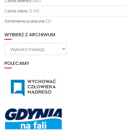
Z życia świetlicy
(134)
Z życia szkoły
(2 173)
Zamówienia publiczne
(2)
WYBIERZ Z ARCHIWUM
Wybierz
z
archiwum
POLECAMY