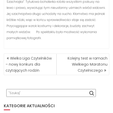
Szachrajka”. Tytułowa bohaterka robiła wszystkim psikusy na
lewo i prawo, wywołując tym nieustanny uśmiech wśród widowni.
Jej szachrajstwa długo uchodziły na sucho. Kłamstwo ma jednak
krótkie nóżki, więc w końcu sprawiedliwości staje się zadość.
Przyciągające wzrok kostiumy i dekoracje, budziły zachwyt
małych widzów. Po spektaklu była możliwość wykonania
pamiątkowej fotografii.
NAWIGACJA
Wielka Liga Czytelników
Kolejny test w ramach
WPISU
– nowy konkurs dla
Wielkiego Maratonu
czytających rodzin
Czytelniczego
KATEGORIE AKTUALNOŚCI