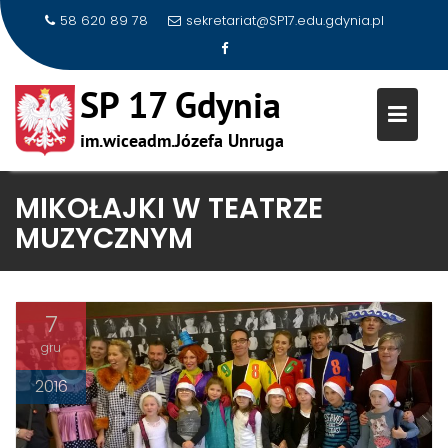
58 620 89 78
sekretariat@SP17.edu.gdynia.pl
Skip
MIKOŁAJKI W TEATRZE
to
MUZYCZNYM
content
7
gru
2016