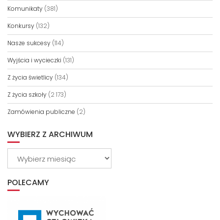
Komunikaty
(381)
Konkursy
(132)
Nasze sukcesy
(114)
Wyjścia i wycieczki
(131)
Z życia świetlicy
(134)
Z życia szkoły
(2 173)
Zamówienia publiczne
(2)
WYBIERZ Z ARCHIWUM
Wybierz
z
archiwum
POLECAMY