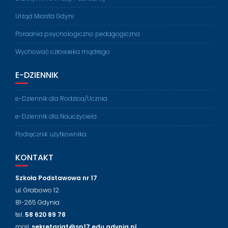
Urząd Miasta Gdyni
Poradnia psychologiczno pedagogiczna
Wychować człowieka mądrego
E-DZIENNIK
e-Dziennik dla Rodzica/Ucznia
e-Dziennik dla Nauczyciela
Podręcznik użytkownika
KONTAKT
Szkoła Podstawowa nr 17
ul. Grabowo 12
81-265 Gdynia
tel.
58 620 89 78
mail:
sekretariat@sp17.edu.gdynia.pl