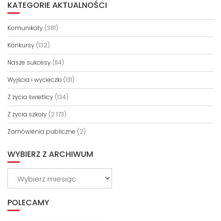
KATEGORIE AKTUALNOŚCI
Komunikaty
(381)
Konkursy
(132)
Nasze sukcesy
(114)
Wyjścia i wycieczki
(131)
Z życia świetlicy
(134)
Z życia szkoły
(2 173)
Zamówienia publiczne
(2)
WYBIERZ Z ARCHIWUM
Wybierz
z
archiwum
POLECAMY