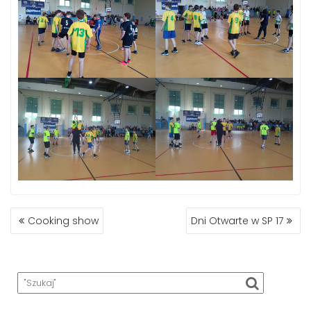
NAWIGACJA
Cooking show
Dni Otwarte w SP 17
WPISU