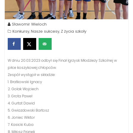
Sławomir Wieloch
Konkursy
Nasze sukcesy
Z życia szkoły
,
,
W dniu 20.03.2023 odbył się Finał Igrzysk Młodzieży Szkolnej w
piłce koszykowej chłopców.
Zespół wystąpił w składzie:
1. Bratkowski Ignacy
2. Golak Wojciech
3. Grota Paweł
4. Gurtat Dawid
5. Gwiazdowski Bartosz
6. Joniec Wiktor
7. Kasicki Kuba
8. Miłosz Franek