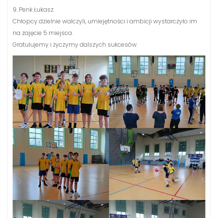
9. Penk Łukasz
Chłopcy dzielnie walczyli, umiejętności i ambicji wystarczyło im
na zajęcie 5 miejsca.
Gratulujemy i życzymy dalszych sukcesów.