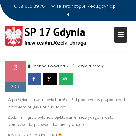
58 620 89 78
sekretariat@SP17.edu.gdynia.pl
Skip
to
MY UNUSUAL TOWN
content
3
Joanna Kowalczuk
Z życia szkoły
lis
2019
W październiku uczniowie klas 6 c i 6 d pracowali w grupach nad
projektem pt. „My unusual town”.
Zadaniem grup było zaprojektowanie niezwykłego miasta i
opracowanie przewodnika turystycznego.
A wszystko to po angielsku