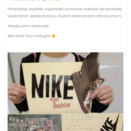
Prezentacje wypadły wspaniale! Uczniowie wykazali się niezwykłą
wyobraźnia , kreatywnością i dużymi zdolnościami artystycznymi.
Zresztą sami zobaczcie…
Well done boys and girls