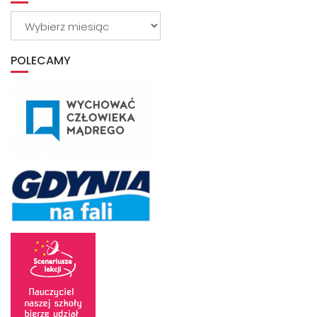
Wybierz
z
archiwum
POLECAMY