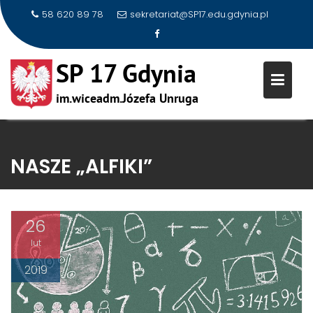
58 620 89 78
sekretariat@SP17.edu.gdynia.pl
Skip
to
NASZE „ALFIKI”
content
26
lut
2019