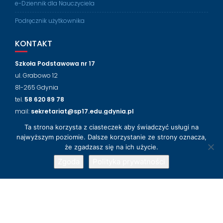
e-Dziennik dla Nauczyciela
Podręcznik użytkownika
KONTAKT
Szkoła Podstawowa nr 17
ul. Grabowo 12
81-265 Gdynia
tel.
58 620 89 78
mail:
sekretariat@sp17.edu.gdynia.pl
Ta strona korzysta z ciasteczek aby świadczyć usługi na
NASZ FACEBOOK
najwyższym poziomie. Dalsze korzystanie ze strony oznacza,
że zgadzasz się na ich użycie.
Zgoda
Polityka prywatności
© 2018-2024 Szkoła Podstawowa nr 17 w Gdyni
Wsparcie techniczne
LabLogic
Education Base by
Acme Themes