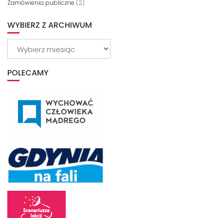
Zamówienia publiczne
(2)
WYBIERZ Z ARCHIWUM
Wybierz
z
archiwum
POLECAMY