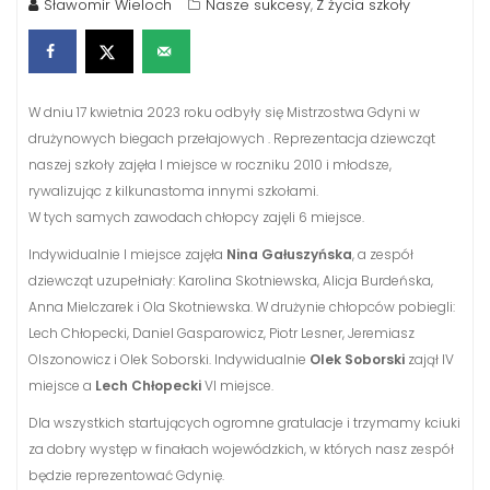
Sławomir Wieloch
Nasze sukcesy
Z życia szkoły
,
W dniu 17 kwietnia 2023 roku odbyły się Mistrzostwa Gdyni w
drużynowych biegach przełajowych . Reprezentacja dziewcząt
naszej szkoły zajęła I miejsce w roczniku 2010 i młodsze,
rywalizując z kilkunastoma innymi szkołami.
W tych samych zawodach chłopcy zajęli 6 miejsce.
Indywidualnie I miejsce zajęła
Nina Gałuszyńska
, a zespół
dziewcząt uzupełniały: Karolina Skotniewska, Alicja Burdeńska,
Anna Mielczarek i Ola Skotniewska. W drużynie chłopców pobiegli:
Lech Chłopecki, Daniel Gasparowicz, Piotr Lesner, Jeremiasz
Olszonowicz i Olek Soborski. Indywidualnie
Olek Soborski
zajął IV
miejsce a
Lech Chłopecki
VI miejsce.
Dla wszystkich startujących ogromne gratulacje i trzymamy kciuki
za dobry występ w finałach wojewódzkich, w których nasz zespół
będzie reprezentować Gdynię.