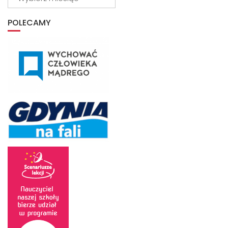
z
archiwum
POLECAMY