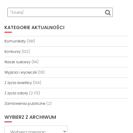
KATEGORIE AKTUALNOŚCI
Komunikaty
(381)
Konkursy
(132)
Nasze sukcesy
(114)
Wyjścia i wycieczki
(131)
Z życia świetlicy
(134)
Z życia szkoły
(2 173)
Zamówienia publiczne
(2)
WYBIERZ Z ARCHIWUM
Wybierz