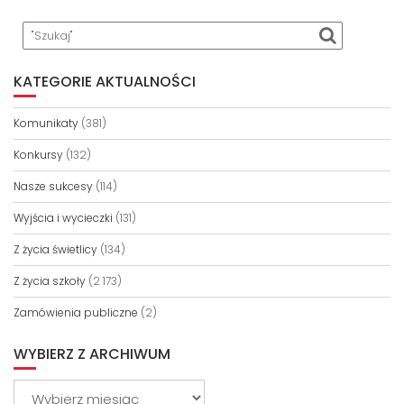
KATEGORIE AKTUALNOŚCI
Komunikaty
(381)
Konkursy
(132)
Nasze sukcesy
(114)
Wyjścia i wycieczki
(131)
Z życia świetlicy
(134)
Z życia szkoły
(2 173)
Zamówienia publiczne
(2)
WYBIERZ Z ARCHIWUM
Wybierz