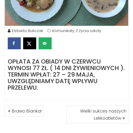
Elżbieta Buliczak
Komunikaty
Z życia szkoły
,
OPŁATA ZA OBIADY W CZERWCU
WYNOSI 77 ZŁ. ( 14 DNI ŻYWIENIOWYCH ).
TERMIN WPŁAT: 27 – 29 MAJA,
UWZGLĘDNIAMY DATĘ WPŁYWU
PRZELEWU.
NAWIGACJA
Brawo Bianka!
Wielki sukces naszych
WPISU
Lekkoatletów