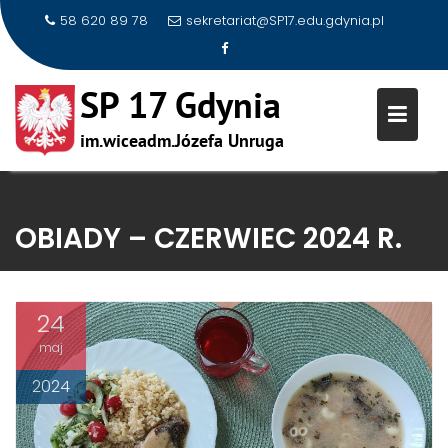
58 620 89 78
sekretariat@SP17.edu.gdynia.pl
Skip
to
OBIADY – CZERWIEC 2024 R.
content
24
maj
2024