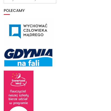
z
archiwum
POLECAMY