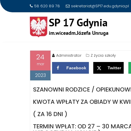
58 620 89 78
sekretariat@SP17.edu.gdynia.pl
Skip
to
OBIADY – KWIECIEŃ
content
24
Administrator
Z życia szkoły
mar
Facebook
Twitter
2023
SZANOWNI RODZICE / OPIEKUNOW
KWOTA WPŁATY ZA OBIADY W KWIE
( ZA 16 DNI )
TERMIN WPŁAT: OD 27 – 30 MARCA 