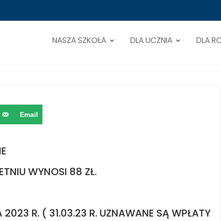
NASZA SZKOŁA
DLA UCZNIA
DLA R
Email
IE
TNIU WYNOSI 88 ZŁ.
2023 R. ( 31.03.23 R. UZNAWANE SĄ WPŁATY