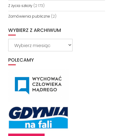
Z życia szkoły
(2 173)
Zamówienia publiczne
(2)
WYBIERZ Z ARCHIWUM
Wybierz
z
archiwum
POLECAMY