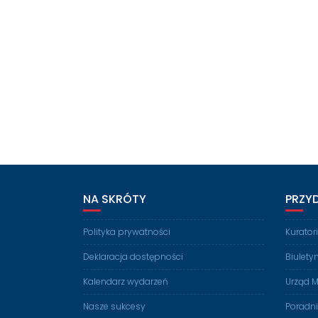
NA SKRÓTY
PRZY
Polityka prywatności
Kurato
Deklaracja dostępności
Biulety
Kalendarz wydarzeń
Urząd M
Nasze sukcesy
Poradn