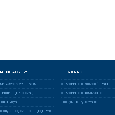
DATNE ADRESY
E-DZIENNIK
rium Oświaty w Gdańsku
e-Dziennik dla Rodzica/Ucznia
n Informacji Publicznej
e-Dziennik dla Nauczyciela
iasta Gdyni
Podręcznik użytkownika
ia psychologiczno pedagogiczna