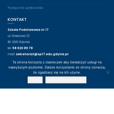
Podręcznik użytkownika
KONTAKT
Szkoła Podstawowa nr 17
ul. Grabowo 12
81-265 Gdynia
tel.
58 620 89 78
mail:
sekretariat@sp17.edu.gdynia.pl
Ta strona korzysta z ciasteczek aby świadczyć usługi na
NASZ FACEBOOK
najwyższym poziomie. Dalsze korzystanie ze strony oznacza,
że zgadzasz się na ich użycie.
Zgoda
Polityka prywatności
© 2018-2024 Szkoła Podstawowa nr 17 w Gdyni
Wsparcie techniczne
LabLogic
Education Base by
Acme Themes