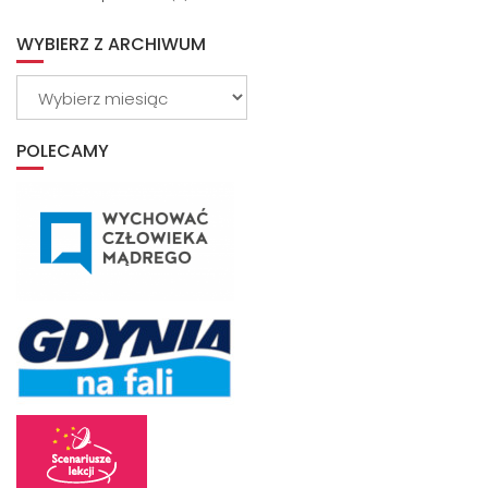
WYBIERZ Z ARCHIWUM
Wybierz
z
archiwum
POLECAMY