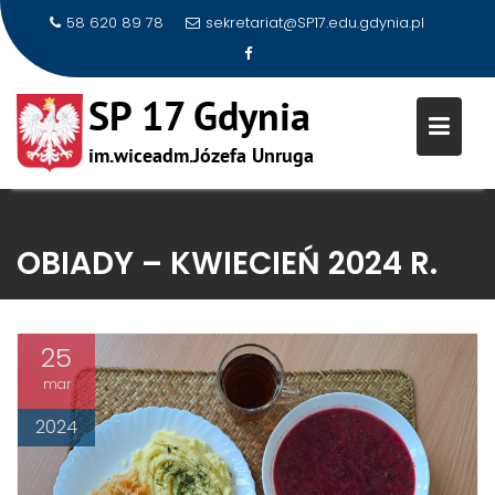
58 620 89 78
sekretariat@SP17.edu.gdynia.pl
Skip
to
OBIADY – KWIECIEŃ 2024 R.
content
25
mar
2024