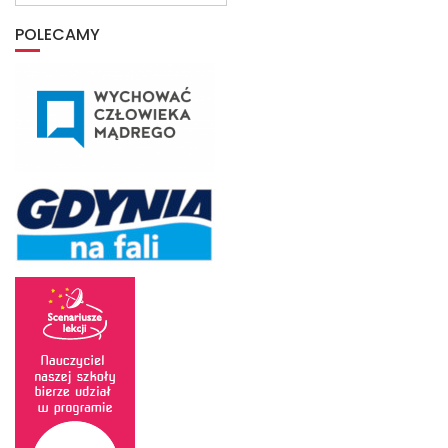
archiwum
POLECAMY