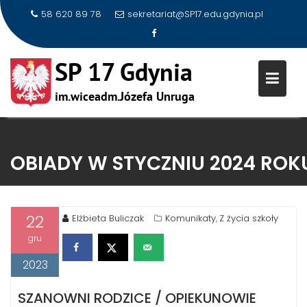
58 620 89 78
sekretariat@SP17.edu.gdynia.pl
Skip
to
OBIADY W STYCZNIU 2024 ROK
content
22
Elżbieta Buliczak
Komunikaty
Z życia szkoły
,
gru
2023
SZANOWNI RODZICE / OPIEKUNOWIE