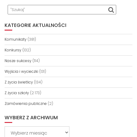
KATEGORIE AKTUALNOŚCI
Komunikaty
(381)
Konkursy
(132)
Nasze sukcesy
(114)
Wyjścia i wycieczki
(131)
Z życia świetlicy
(134)
Z życia szkoły
(2 173)
Zamówienia publiczne
(2)
WYBIERZ Z ARCHIWUM
Wybierz
z