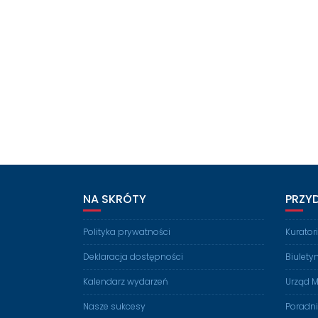
NA SKRÓTY
PRZY
Polityka prywatności
Kurato
Deklaracja dostępności
Biulety
Kalendarz wydarzeń
Urząd M
Nasze sukcesy
Poradn