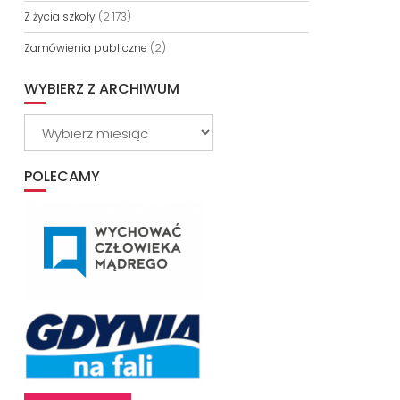
Z życia szkoły
(2 173)
Zamówienia publiczne
(2)
WYBIERZ Z ARCHIWUM
Wybierz
z
archiwum
POLECAMY