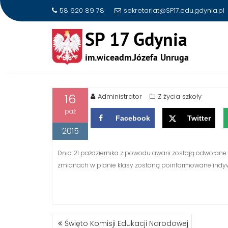
58 620 89 78
sekretariat@SP17.edu.gdynia.pl
Skip
to
ODWOŁANE ZAJĘCIA NA B
content
16
Administrator
Z życia szkoły
paź
Facebook
Twitter
2015
Dnia 21 października z powodu awarii zostają odwołane 
zmianach w planie klasy zostaną poinformowane indyw
NAWIGACJA
Święto Komisji Edukacji Narodowej