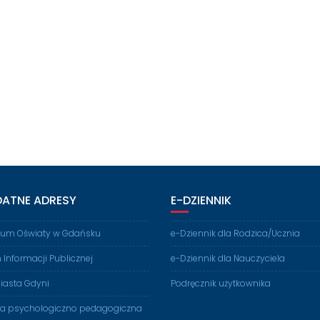
DATNE ADRESY
E-DZIENNIK
rium Oświaty w Gdańsku
e-Dziennik dla Rodzica/Ucznia
n Informacji Publicznej
e-Dziennik dla Nauczyciela
iasta Gdyni
Podręcznik użytkownika
ia psychologiczno pedagogiczna