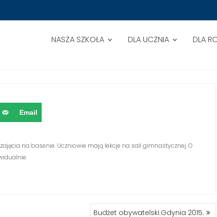
NASZA SZKOŁA
DLA UCZNIA
DLA R
ASENIE.
Email
zajęcia na basenie. Uczniowie mają lekcje na sali gimnastycznej. O
idualnie.
Budżet obywatelski.Gdynia 2015.