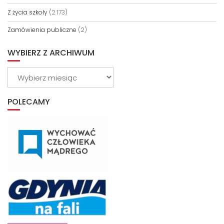
Z życia szkoły
(2 173)
Zamówienia publiczne
(2)
WYBIERZ Z ARCHIWUM
Wybierz
z
archiwum
POLECAMY