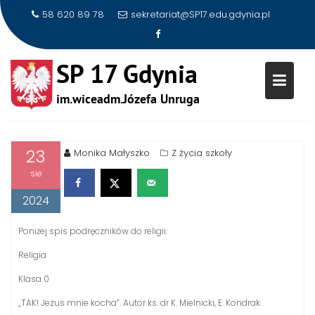
58 620 89 78
sekretariat@SP17.edu.gdynia.pl
Skip
to
PODRĘCZNIKI DO RELIGII
content
23
Monika Małyszko
Z życia szkoły
sie
2024
Poniżej spis podręczników do religii:
Religia
Klasa 0
„TAK! Jezus mnie kocha”. Autor ks. dr K. Mielnicki, E. Kondrak.