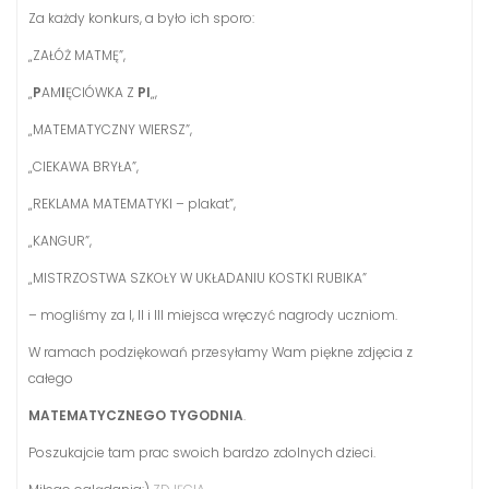
Za każdy konkurs, a było ich sporo:
„ZAŁÓŻ MATMĘ”,
„
P
AM
I
ĘCIÓWKA Z
PI
„,
„MATEMATYCZNY WIERSZ”,
„CIEKAWA BRYŁA”,
„REKLAMA MATEMATYKI – plakat”,
„KANGUR”,
„MISTRZOSTWA SZKOŁY W UKŁADANIU KOSTKI RUBIKA”
– mogliśmy za I, II i III miejsca wręczyć nagrody uczniom.
W ramach podziękowań przesyłamy Wam piękne zdjęcia z
całego
MATEMATYCZNEGO TYGODNIA
.
Poszukajcie tam prac swoich bardzo zdolnych dzieci.