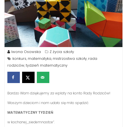
Iwona Osowska
Z życia szkoły
konkurs
matematyka
mistrzostwa szkoły
rada
,
,
,
rodziców
tydzień matematyczny
,
Bardzo Wam dziękujemy za wpłaty na konto Rady Rodziców!
Waszym dzieciom i nam udało się miło spędzić
MATEMATYCZNY TYDZIEŃ
w kochanej „siedemnastce”.