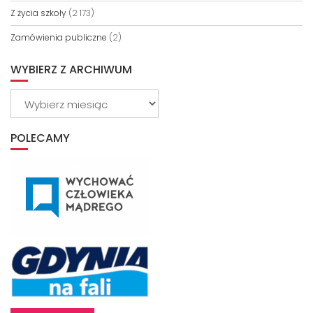
Z życia szkoły
(2 173)
Zamówienia publiczne
(2)
WYBIERZ Z ARCHIWUM
Wybierz
z
archiwum
POLECAMY