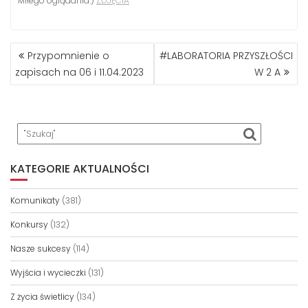
Miłego oglądania:)
ZDJĘCIA
NAWIGACJA
Przypomnienie o
#LABORATORIA PRZYSZŁOŚCI
WPISU
zapisach na 06 i 11.04.2023
W 2 A
KATEGORIE AKTUALNOŚCI
Komunikaty
(381)
Konkursy
(132)
Nasze sukcesy
(114)
Wyjścia i wycieczki
(131)
Z życia świetlicy
(134)