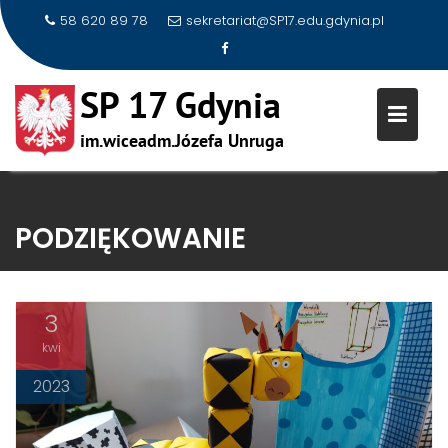
58 620 89 78
sekretariat@SP17.edu.gdynia.pl
Skip
to
PODZIĘKOWANIE
content
3
kwi
2023