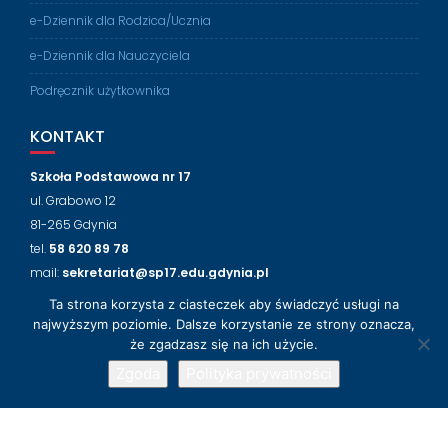
e-Dziennik dla Rodzica/Ucznia
e-Dziennik dla Nauczyciela
Podręcznik użytkownika
KONTAKT
Szkoła Podstawowa nr 17
ul. Grabowo 12
81-265 Gdynia
tel.
58 620 89 78
mail:
sekretariat@sp17.edu.gdynia.pl
Ta strona korzysta z ciasteczek aby świadczyć usługi na
NASZ FACEBOOK
najwyższym poziomie. Dalsze korzystanie ze strony oznacza,
że zgadzasz się na ich użycie.
Zgoda
Polityka prywatności
© 2018-2024 Szkoła Podstawowa nr 17 w Gdyni