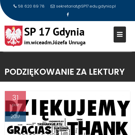
58 620 89 78
sekretariat@SP17.edu.gdynia.pl
Skip
to
PODZIĘKOWANIE ZA LEKTURY
content
31
paź
2017