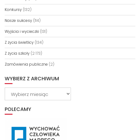
Konkursy
(132)
Nasze sukcesy
(114)
Wyjścia i wycieczki
(131)
Z życia świetlicy
(134)
Z życia szkoły
(2 173)
Zamówienia publiczne
(2)
WYBIERZ Z ARCHIWUM
Wybierz
z
archiwum
POLECAMY