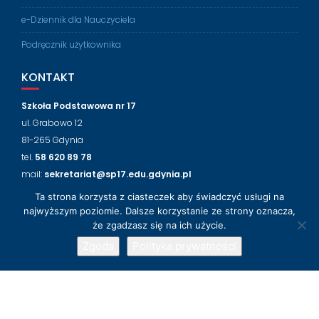
e-Dziennik dla Nauczyciela
Podręcznik użytkownika
KONTAKT
Szkoła Podstawowa nr 17
ul. Grabowo 12
81-265 Gdynia
tel.
58 620 89 78
mail:
sekretariat@sp17.edu.gdynia.pl
Ta strona korzysta z ciasteczek aby świadczyć usługi na
NASZ FACEBOOK
najwyższym poziomie. Dalsze korzystanie ze strony oznacza,
że zgadzasz się na ich użycie.
Zgoda
Polityka prywatności
© 2018-2024 Szkoła Podstawowa nr 17 w Gdyni
Wsparcie techniczne
LabLogic