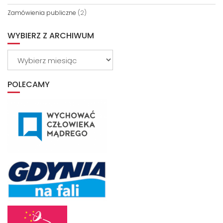
Zamówienia publiczne
(2)
WYBIERZ Z ARCHIWUM
Wybierz
z
archiwum
POLECAMY