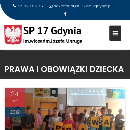
58 620 89 78
sekretariat@SP17.edu.gdynia.pl
Skip
to
PRAWA I OBOWIĄZKI DZIECKA
content
24
paź
2019