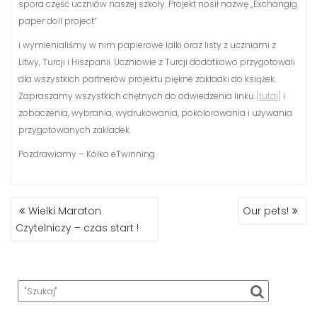
spora część uczniów naszej szkoły. Projekt nosił nazwę „Exchangig
paper doll project”
i wymienialiśmy w nim papierowe lalki oraz listy z uczniami z
Litwy, Turcji i Hiszpanii. Uczniowie z Turcji dodatkowo przygotowali
dla wszystkich partnerów projektu piękne zakładki do książek.
Zapraszamy wszystkich chętnych do odwiedzenia linku
[tutaj]
i
zobaczenia, wybrania, wydrukowania, pokolorowania i używania
przygotowanych zakładek.
Pozdrawiamy – Kółko eTwinning
NAWIGACJA
Wielki Maraton
Our pets!
WPISU
Czytelniczy – czas start !