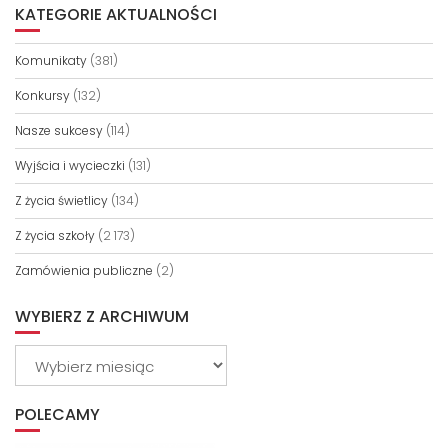
KATEGORIE AKTUALNOŚCI
Komunikaty
(381)
Konkursy
(132)
Nasze sukcesy
(114)
Wyjścia i wycieczki
(131)
Z życia świetlicy
(134)
Z życia szkoły
(2 173)
Zamówienia publiczne
(2)
WYBIERZ Z ARCHIWUM
Wybierz
z
archiwum
POLECAMY