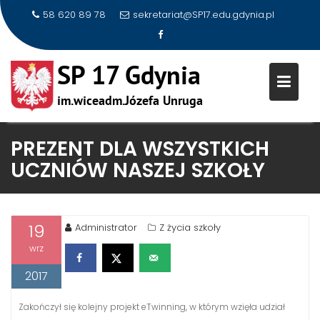
58 620 89 78
sekretariat@SP17.edu.gdynia.pl
Skip
PREZENT DLA WSZYSTKICH
to
UCZNIÓW NASZEJ SZKOŁY
content
19
Administrator
Z życia szkoły
wrz
2017
Zakończył się kolejny projekt eTwinning, w którym wzięła udział