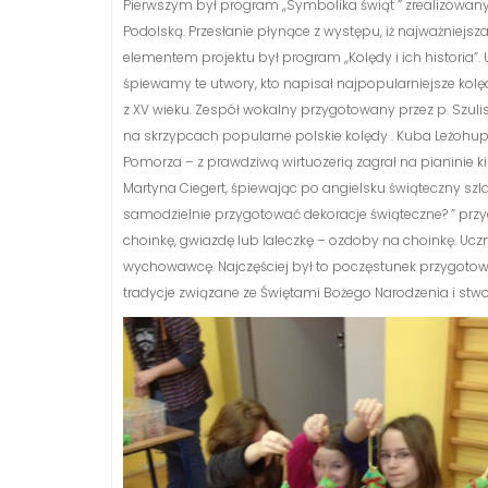
Pierwszym był program ,,Symbolika świąt ” zrealizowan
Podolską. Przesłanie płynące z występu, iż najważniejsza
elementem projektu był program ,,Kolędy i ich historia”. 
śpiewamy te utwory, kto napisał najpopularniejsze kolę
z XV wieku. Zespół wokalny przygotowany przez p. Szulis
na skrzypcach popularne polskie kolędy . Kuba Leżohup
Pomorza – z prawdziwą wirtuozerią zagrał na pianinie k
Martyna Ciegert, śpiewając po angielsku świąteczny szlagi
samodzielnie przygotować dekoracje świąteczne? ” przyg
choinkę, gwiazdę lub laleczkę – ozdoby na choinkę. Uc
wychowawcę. Najczęściej był to poczęstunek przygotowa
tradycje związane ze Świętami Bożego Narodzenia i stw