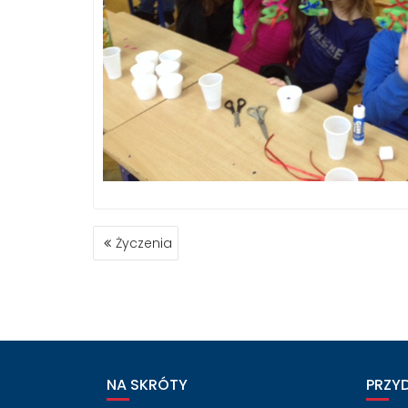
NAWIGACJA
Życzenia
WPISU
NA SKRÓTY
PRZY