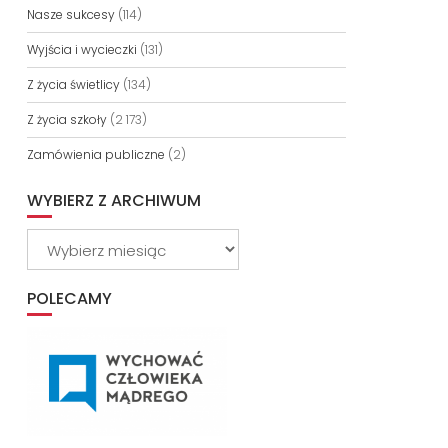
Nasze sukcesy
(114)
Wyjścia i wycieczki
(131)
Z życia świetlicy
(134)
Z życia szkoły
(2 173)
Zamówienia publiczne
(2)
WYBIERZ Z ARCHIWUM
Wybierz
z
archiwum
POLECAMY