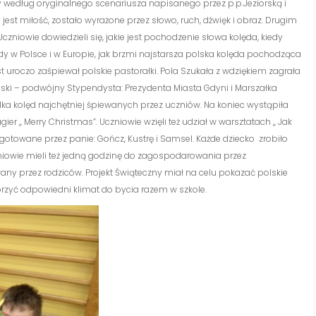
y według oryginalnego scenariusza napisanego przez p.p.Jeziorską i
 jest miłość, zostało wyrażone przez słowo, ruch, dźwięk i obraz. Drugim
Uczniowie dowiedzieli się, jakie jest pochodzenie słowa kolęda, kiedy
dy w Polsce i w Europie, jak brzmi najstarsza polska kolęda pochodząca
t uroczo zaśpiewał polskie pastorałki. Pola Szukała z wdziękiem zagrała
ski – podwójny Stypendysta: Prezydenta Miasta Gdyni i Marszałka
ilka kolęd najchętniej śpiewanych przez uczniów. Na koniec wystąpiła
er ,, Merry Christmas”. Uczniowie wzięli też udział w warsztatach ,, Jak
otowane przez panie: Gończ, Kustrę i Samsel. Każde dziecko zrobiło
zniowie mieli też jedną godzinę do zagospodarowania przez
ny przez rodziców. Projekt Świąteczny miał na celu pokazać polskie
orzyć odpowiedni klimat do bycia razem w szkole.