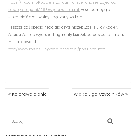
https://nk.com.pl/pobierz-za-darmo-scenariusze-zajec-od-
naszej-ksiegarni/1068/wydarzenie.html.
Może pomogą one
urozmaicić czas wolny spędzony w domu.
I jeszcze coś specjalnego dla czytelniczek „Zosi z ulicy Kociej”.
Zapiski Zosi do wydruku, fragmenty książek do posłuchania oraz
inne ciekawostki.
http://www.zosiazulicykociej.nk.com.pl/posluchaj.html
NAWIGACJA
Kolorowe dłonie
Wielka Liga Czytelników
WPISU