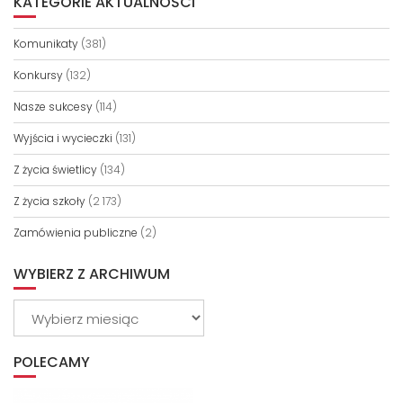
KATEGORIE AKTUALNOŚCI
Komunikaty
(381)
Konkursy
(132)
Nasze sukcesy
(114)
Wyjścia i wycieczki
(131)
Z życia świetlicy
(134)
Z życia szkoły
(2 173)
Zamówienia publiczne
(2)
WYBIERZ Z ARCHIWUM
Wybierz
z
archiwum
POLECAMY