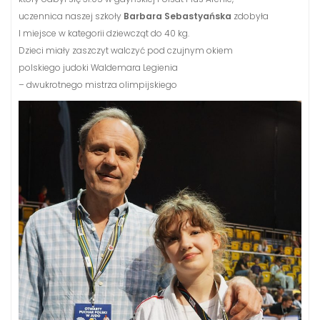
uczennica naszej szkoły
Barbara Sebastyańska
zdobyła
I miejsce w kategorii dziewcząt do 40 kg.
Dzieci miały zaszczyt walczyć pod czujnym okiem
polskiego judoki Waldemara Legienia
– dwukrotnego mistrza olimpijskiego