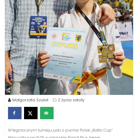
Małgorzata Szulist
Z życia szkoły
W tegorocznym turnieju judo o puchar Polski „Baltic Cup”
który odbył się 31.05 w gdyńskiej Polsat Plus Arenie,