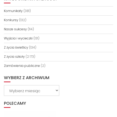
Komunikaty
(381)
Konkursy
(132)
Nasze sukcesy
(114)
Wyjścia i wycieczki
(131)
Z życia świetlicy
(134)
Z życia szkoły
(2 173)
Zamówienia publiczne
(2)
WYBIERZ Z ARCHIWUM
Wybierz
z
archiwum
POLECAMY