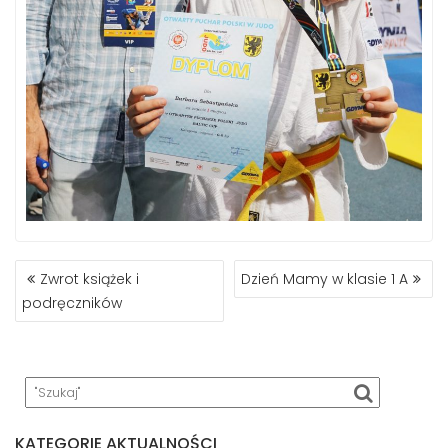
NAWIGACJA
Zwrot książek i
Dzień Mamy w klasie 1 A
WPISU
podręczników
KATEGORIE AKTUALNOŚCI