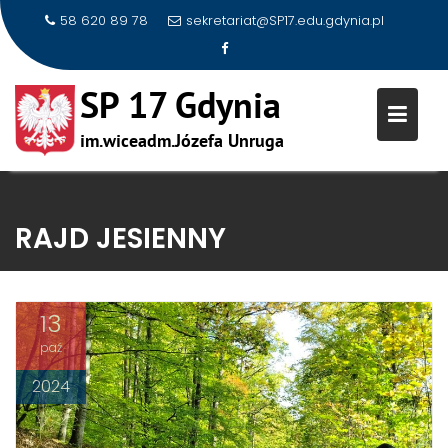
58 620 89 78
sekretariat@SP17.edu.gdynia.pl
Skip
to
RAJD JESIENNY
content
13
paź
2024