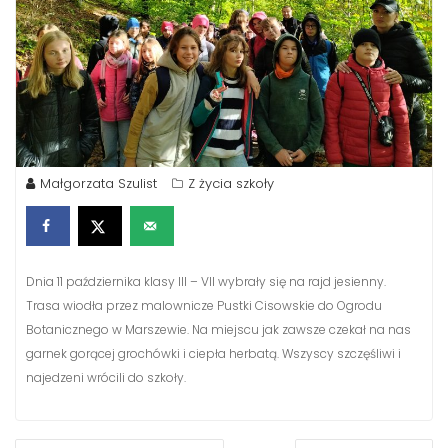
Małgorzata Szulist
Z życia szkoły
Dnia 11 października klasy III – VII wybrały się na rajd jesienny.
Trasa wiodła przez malownicze Pustki Cisowskie do Ogrodu
Botanicznego w Marszewie. Na miejscu jak zawsze czekał na nas
garnek gorącej grochówki i ciepła herbatą. Wszyscy szczęśliwi i
najedzeni wrócili do szkoły.