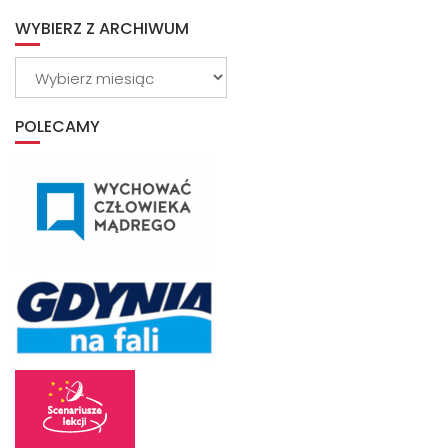
WYBIERZ Z ARCHIWUM
Wybierz
z
archiwum
POLECAMY