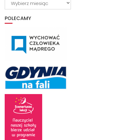
z
archiwum
POLECAMY