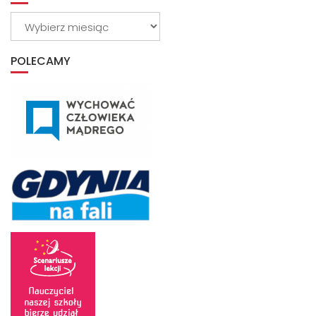
Wybierz
z
archiwum
POLECAMY